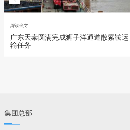
阅读全文
广东天泰圆满完成狮子洋通道散索鞍运
输任务
集团总部