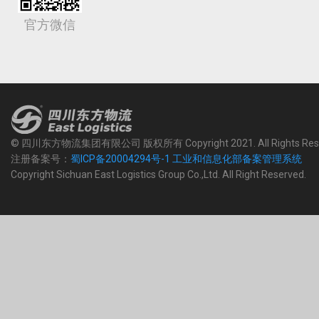
官方微信
© 四川东方物流集团有限公司 版权所有 Copyright 2021. All Rights Rese
注册备案号：
蜀ICP备20004294号-1 工业和信息化部备案管理系统
Copyright Sichuan East Logistics Group Co.,Ltd. All Right Reserved.