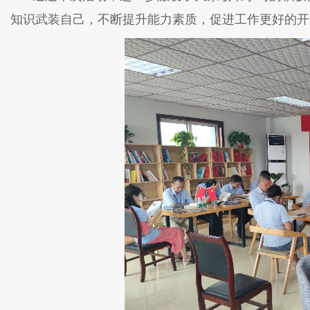
知识武装自己，不断提升能力素质，促进工作更好的开