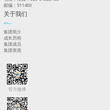
邮编：511400
关于我们
集团简介
成长历程
集团成员
集团资质
官方微博