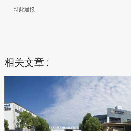
特此通报
企业
2025
相关文章 :