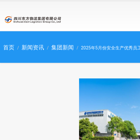
跳转到主要内容
首页
新闻资讯
集团新闻
2025年5月份安全生产优秀员