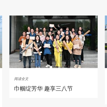
阅读全文
巾帼绽芳华 趣享三八节