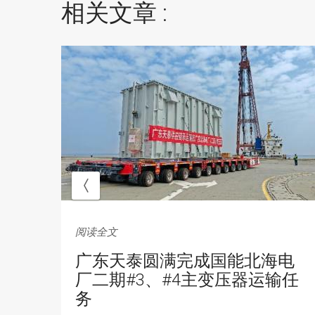
相关文章 :
阅读全文
四
广东天泰圆满完成国能北海电
批
厂二期#3、#4主变压器运输任
务