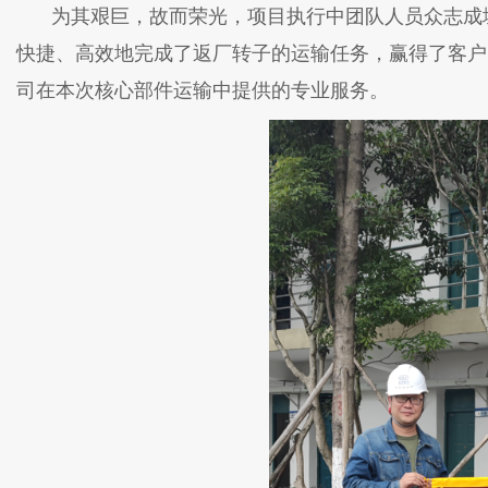
为其艰巨，故而荣光，项目执行中团队人员众志成城
快捷、高效地完成了返厂转子的运输任务，赢得了客户
司在本次核心部件运输中提供的专业服务。