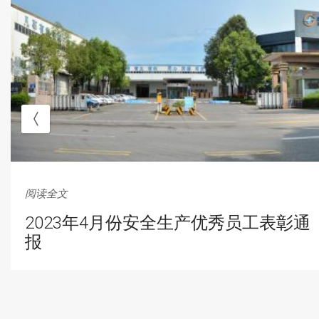
阅读全文
2023年4月份安全生产优秀员工表彰通
报