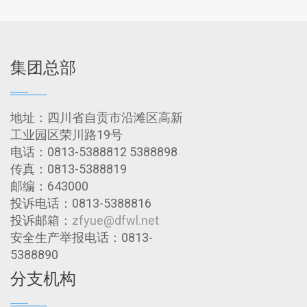
集团总部
地址：四川省自贡市沿滩区高新
工业园区荣川路19号
电话：0813-5388812 5388898
传真：0813-5388819
邮编：643000
投诉电话：0813-5388816
投诉邮箱：
zfyue@dfwl.net
安全生产举报电话：0813-
5388890
分支机构