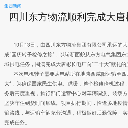
集团新闻
四川东方物流顺利完成大唐
10月13日，由四川东方物流集团有限公司承运的大
成“国庆转子检修之旅”，以崭新面貌从东方电气集团
域供电任务，圆满完成大唐彬长电厂向“二十大”献礼的
本次电机转子需要从电站所在地陕西咸阳运输至四川
大”，为确保国家民生供电、供暖，整个检修停机过程
务后高度重视，执行部门运营中心对车辆调派、装载方
坚决守住到货时间底线。项目执行期间，恰逢多地疫情
输路线，与运输车辆充分沟通，积极做好后勤保障，实
完成任务。