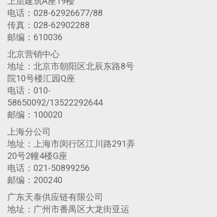
上层建筑A座19楼
电话：028-62926677/88
传真：028-62902288
邮编：610036
北京营销中心
地址：北京市朝阳区北辰东路8号
院10号楼汇园Q座
电话：010-
58650092/13522292644
邮编：100020
上海分公司
地址：上海市闵行区江川路291弄
20号2幢4楼G座
电话：021-50899256
邮编：200240
广东天泰供应链有限公司
地址：广州市番禺区大龙街亚运