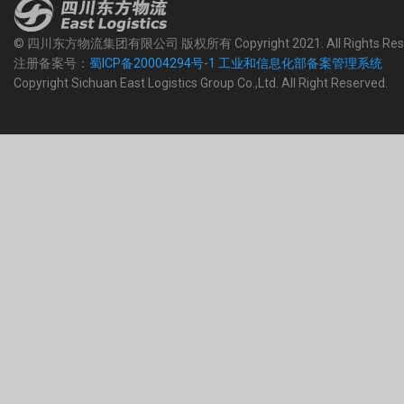
© 四川东方物流集团有限公司 版权所有 Copyright 2021. All Rights Rese
注册备案号：
蜀ICP备20004294号-1 工业和信息化部备案管理系统
Copyright Sichuan East Logistics Group Co.,Ltd. All Right Reserved.