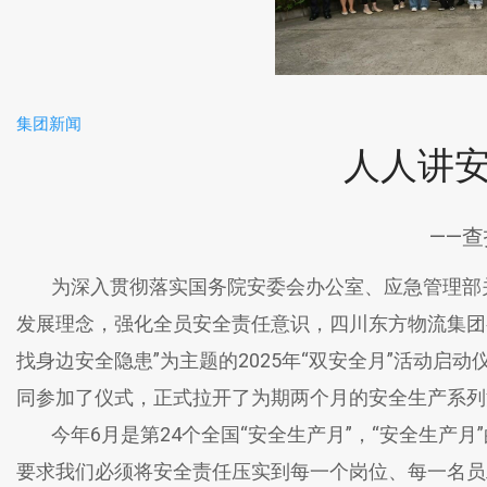
集团新闻
人人讲安
——
为深入贯彻落实国务院安委会办公室、应急管理部关于
发展理念，强化全员安全责任意识，四川东方物流集团
找身边安全隐患”为主题的2025年“双安全月”活动
同参加了仪式，正式拉开了为期两个月的安全生产系列
今年6月是第24个全国“安全生产月”，“安全生产月
要求我们必须将安全责任压实到每一个岗位、每一名员