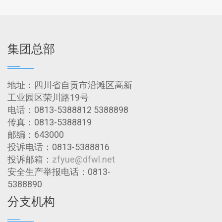
集团总部
地址：四川省自贡市沿滩区高新
工业园区荣川路19号
电话：0813-5388812 5388898
传真：0813-5388819
邮编：643000
投诉电话：0813-5388816
投诉邮箱：
zfyue@dfwl.net
安全生产举报电话：0813-
5388890
分支机构