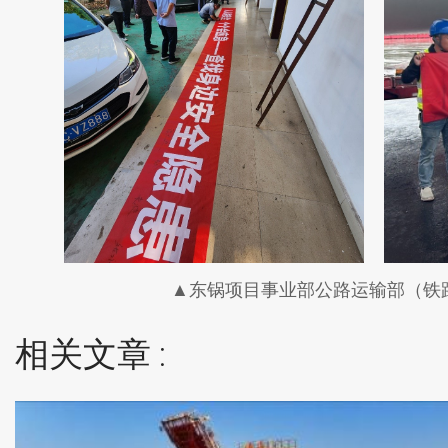
▲东锅项目事业部公路运输部（铁
相关文章 :