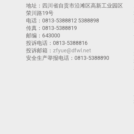
地址：四川省自贡市沿滩区高新工业园区
荣川路19号
电话：0813-5388812 5388898
传真：0813-5388819
邮编：643000
投诉电话：0813-5388816
投诉邮箱：
zfyue@dfwl.net
安全生产举报电话：0813-5388890