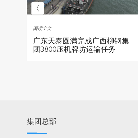
阅读全文
广东天泰圆满完成广西柳钢集
团3800压机牌坊运输任务
集团总部