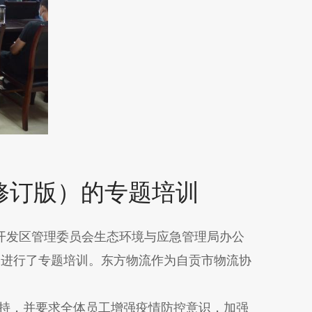
修订版）的专题培训
开发区管理委员会生态环境与应急管理局办公
）进行了专题培训。东方物流作为自贡市物流协
持，并要求全体员工增强疫情防控意识，加强