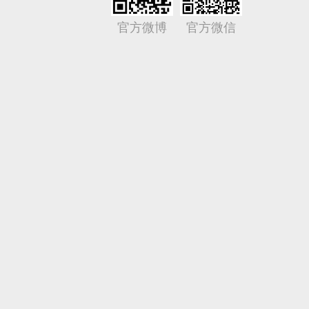
官方微博
官方微信