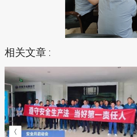
相关文章 :