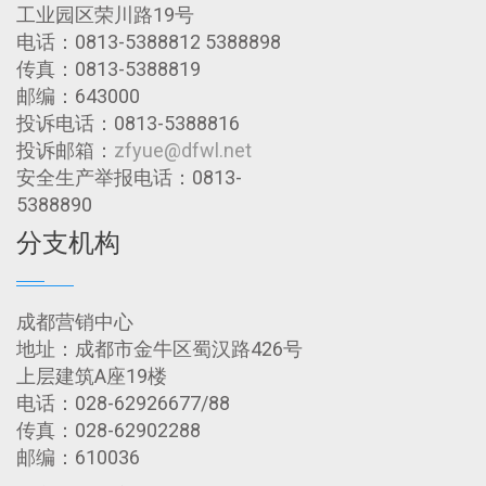
工业园区荣川路19号
电话：0813-5388812 5388898
传真：0813-5388819
邮编：643000
投诉电话：0813-5388816
投诉邮箱：
zfyue@dfwl.net
安全生产举报电话：0813-
5388890
分支机构
成都营销中心
地址：成都市金牛区蜀汉路426号
上层建筑A座19楼
电话：028-62926677/88
传真：028-62902288
邮编：610036