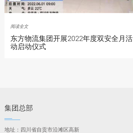
阅读全文
东方物流集团开展2022年度双安全月活
动启动仪式
集团总部
地址：四川省自贡市沿滩区高新