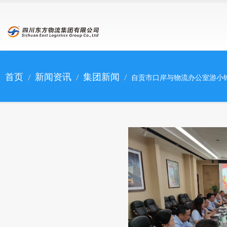
跳转到主要内容
首页
新闻资讯
集团新闻
自贡市口岸与物流办公室游小锋