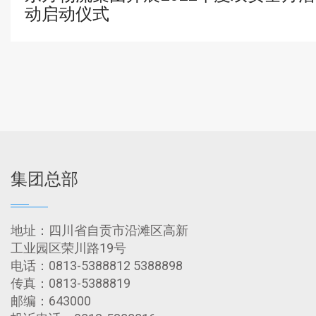
动启动仪式
集团总部
地址：四川省自贡市沿滩区高新
工业园区荣川路19号
电话：0813-5388812 5388898
传真：0813-5388819
邮编：643000