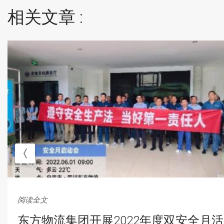
相关文章 :
阅读全文
东方物流集团开展2022年度双安全月活