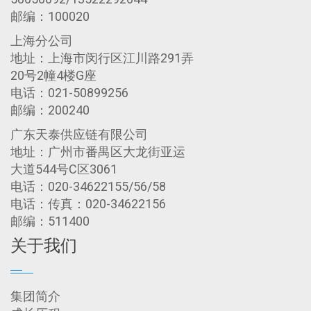
邮编：100020
上海分公司
地址：上海市闵行区江川路291弄
20号2幢4楼G座
电话：021-50899256
邮编：200240
广东天泰供应链有限公司
地址：广州市番禺区大龙街亚运
大道544号C区3061
电话：020-34622155/56/58
电话：传真：020-34622156
邮编：511400
关于我们
集团简介