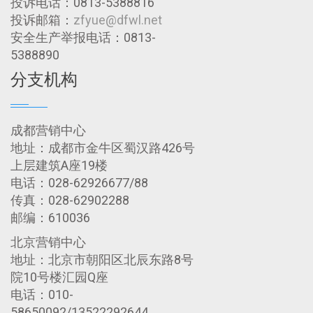
投诉电话：0813-5388816
投诉邮箱：
zfyue@dfwl.net
安全生产举报电话：0813-
5388890
分支机构
成都营销中心
地址：成都市金牛区蜀汉路426号
上层建筑A座19楼
电话：028-62926677/88
传真：028-62902288
邮编：610036
北京营销中心
地址：北京市朝阳区北辰东路8号
院10号楼汇园Q座
电话：010-
58650092/13522292644