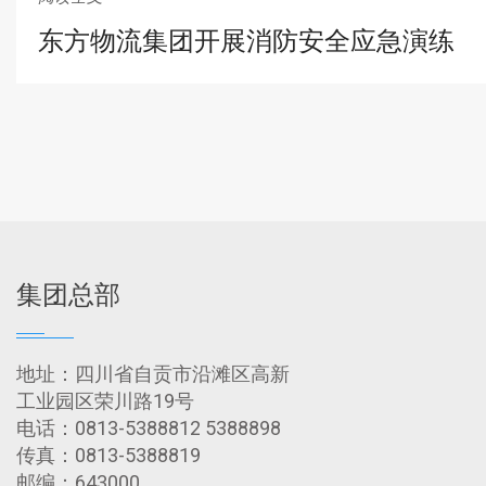
东方物流集团开展消防安全应急演练
集团总部
地址：四川省自贡市沿滩区高新
工业园区荣川路19号
电话：0813-5388812 5388898
传真：0813-5388819
邮编：643000