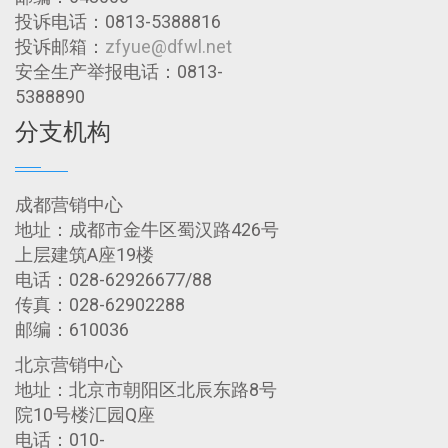
投诉电话：0813-5388816
投诉邮箱：
zfyue@dfwl.net
安全生产举报电话：0813-
5388890
分支机构
成都营销中心
地址：成都市金牛区蜀汉路426号
上层建筑A座19楼
电话：028-62926677/88
传真：028-62902288
邮编：610036
北京营销中心
地址：北京市朝阳区北辰东路8号
院10号楼汇园Q座
电话：010-