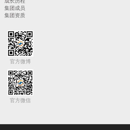
成长历程
集团成员
集团资质
官方微博
官方微信