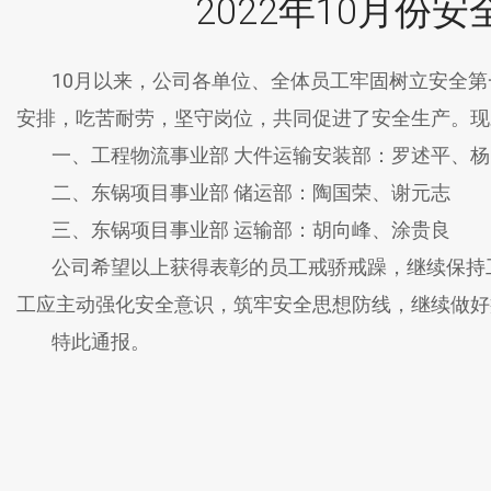
2022年10月份
10月以来，公司各单位、全体员工牢固树立安全第
安排，吃苦耐劳，坚守岗位，共同促进了安全生产。现
一、工程物流事业部 大件运输安装部：罗述平、杨
二、东锅项目事业部 储运部：陶国荣、谢元志
三、东锅项目事业部 运输部：胡向峰、涂贵良
公司希望以上获得表彰的员工戒骄戒躁，继续保持工
工应主动强化安全意识，筑牢安全思想防线，继续做好
特此通报。
企业管
2022年1