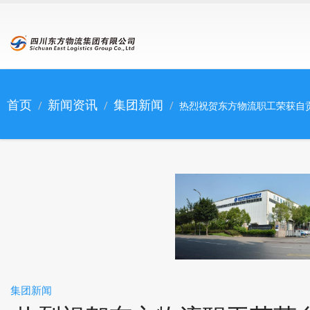
跳转到主要内容
首页
新闻资讯
集团新闻
热烈祝贺东方物流职工荣获自贡
集团新闻