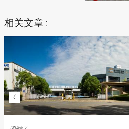
相关文章 :
阅读全文