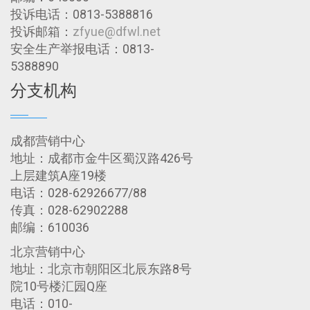
投诉电话：0813-5388816
投诉邮箱：
zfyue@dfwl.net
安全生产举报电话：0813-
5388890
分支机构
成都营销中心
地址：成都市金牛区蜀汉路426号
上层建筑A座19楼
电话：028-62926677/88
传真：028-62902288
邮编：610036
北京营销中心
地址：北京市朝阳区北辰东路8号
院10号楼汇园Q座
电话：010-