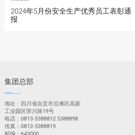
2024年5月份安全生产优秀员工表彰通
报
集团总部
地址：四川省自贡市沿滩区高新
工业园区荣川路19号
电话：0813-5388812 5388898
传真：0813-5388819
邮编：643000