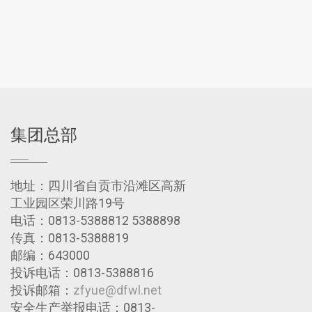
集团总部
地址：四川省自贡市沿滩区高新
工业园区荣川路19号
电话：0813-5388812 5388898
传真：0813-5388819
邮编：643000
投诉电话：0813-5388816
投诉邮箱：
zfyue@dfwl.net
安全生产举报电话：0813-