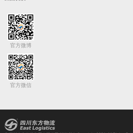
官方微博
官方微信