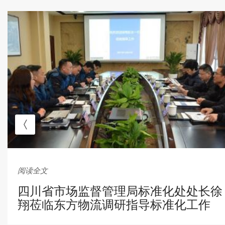
阅读全文
四川省市场监督管理局标准化处处长徐
翔莅临东方物流调研指导标准化工作