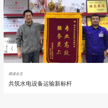
阅读全文
共筑水电设备运输新标杆