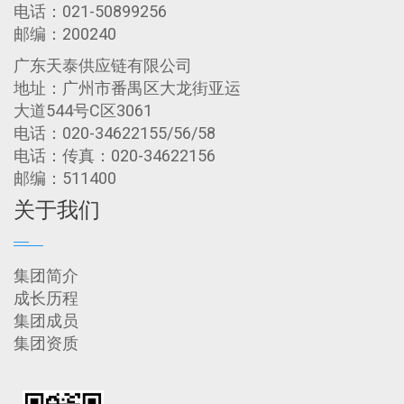
电话：021-50899256
邮编：200240
广东天泰供应链有限公司
地址：广州市番禺区大龙街亚运
大道544号C区3061
电话：020-34622155/56/58
电话：传真：020-34622156
邮编：511400
关于我们
集团简介
成长历程
集团成员
集团资质