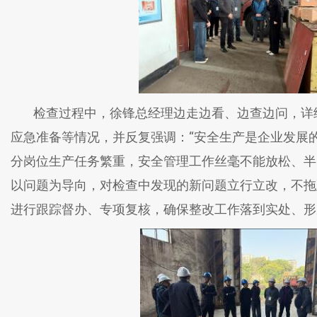
检查过程中，徐锋总经理边走边看、边查边问，详细
应急准备等情况，并反复强调：“安全生产是企业发展
分岗位生产任务繁重，安全管理工作丝毫不能放松、半
以问题为导向，对检查中发现的新问题立行立改，不拖
进行跟踪督办、专项复核，确保整改工作落到实处、形