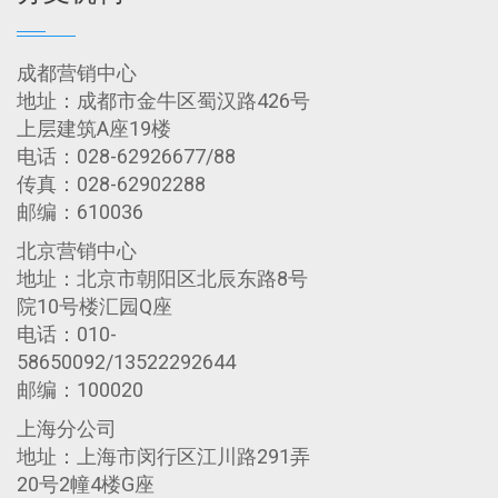
成都营销中心
地址：成都市金牛区蜀汉路426号
上层建筑A座19楼
电话：028-62926677/88
传真：028-62902288
邮编：610036
北京营销中心
地址：北京市朝阳区北辰东路8号
院10号楼汇园Q座
电话：010-
58650092/13522292644
邮编：100020
上海分公司
地址：上海市闵行区江川路291弄
20号2幢4楼G座