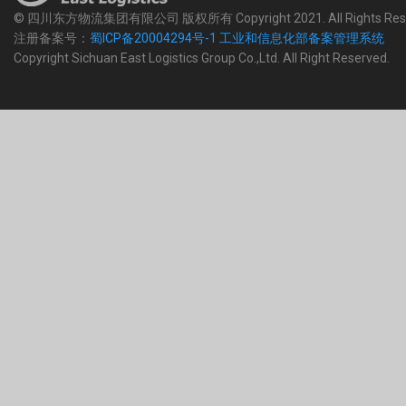
© 四川东方物流集团有限公司 版权所有 Copyright 2021. All Rights Rese
注册备案号：
蜀ICP备20004294号-1 工业和信息化部备案管理系统
Copyright Sichuan East Logistics Group Co.,Ltd. All Right Reserved.