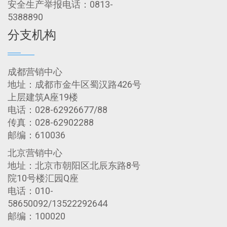
安全生产举报电话：0813-
5388890
分支机构
成都营销中心
地址：成都市金牛区蜀汉路426号
上层建筑A座19楼
电话：028-62926677/88
传真：028-62902288
邮编：610036
北京营销中心
地址：北京市朝阳区北辰东路8号
院10号楼汇园Q座
电话：010-
58650092/13522292644
邮编：100020