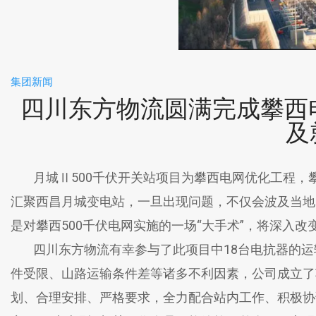
集团新闻
四川东方物流圆满完成攀西
及
月城Ⅱ500千伏开关站项目为攀西电网优化工程，
汇聚西昌月城变电站，一旦出现问题，不仅会波及当地
是对攀西500千伏电网实施的一场“大手术”，将深入
四川东方物流有幸参与了此项目中18台电抗器的运
件受限、山路运输条件差等诸多不利因素，公司成立了
划、合理安排、严格要求，全力配合站内工作、积极协