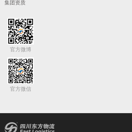
集团资质
官方微博
官方微信