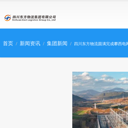
跳转到主要内容
首页
新闻资讯
集团新闻
四川东方物流圆满完成攀西电