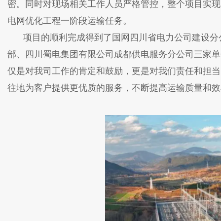
密。同时对现场相关工作人员严格管控，整个项目实现
电网优化工程一阶段运输任务。
项目的顺利完成得到了国网四川省电力公司建设分公
部、四川蜀电集团有限公司成都供电服务分公司三家单
仅是对我司工作的肯定和鼓励，更是对我们责任和担当
往地为客户提供更优质的服务，不断提高运输质量和效