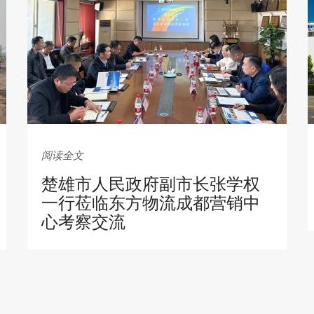
阅读全文
楚雄市人民政府副市长张学权
一行莅临东方物流成都营销中
心考察交流