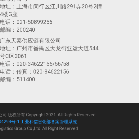
地址：上海市闵行区江川路291弄20号2幢
4楼G座
电话：021-50899256
邮编：200240
广东天泰供应链有限公司
地址：广州市番禺区大龙街亚运大道544
号C区3061
电话：020-34622155/56/58
电话：传真：020-34622156
邮编：511400
 Copyright 2021. All Rights Reserved.
004294号-1 工业和信息化部备案管理系统
gistics Group Co.,Ltd. All Right Reserved.