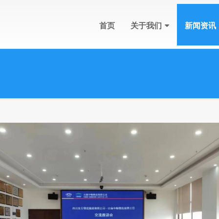
首页
关于我们
新闻资讯