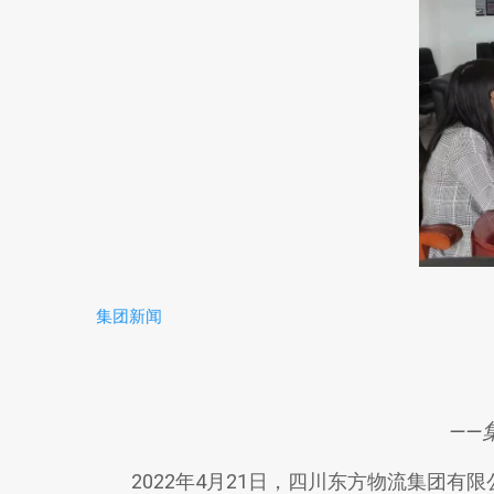
集团新闻
——
2022年4月21日，四川东方物流集团有