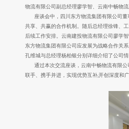
物流有限公司副总经理廖学智、云南中畅物流
座谈会中，四川东方物流集团有限公司董事
共享、共赢的合作机制。随后总经理徐锋、工
后续工作安排。云南建投物流有限公司廖学智
东方物流集团有限公司应发展为战略合作关系
孔维城与总经理杨柏银分别详细介绍了公司情
通过本次交流座谈，云南中畅物流有限公司
联手、携手并进，实现优势互补,开创深度和