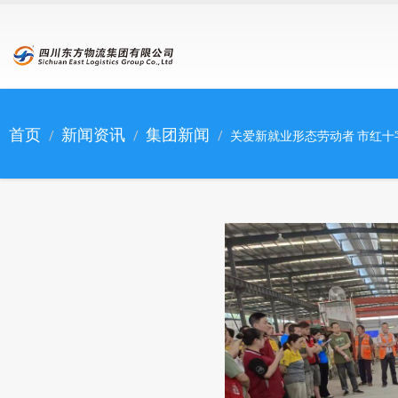
跳转到主要内容
首页
新闻资讯
集团新闻
关爱新就业形态劳动者 市红十