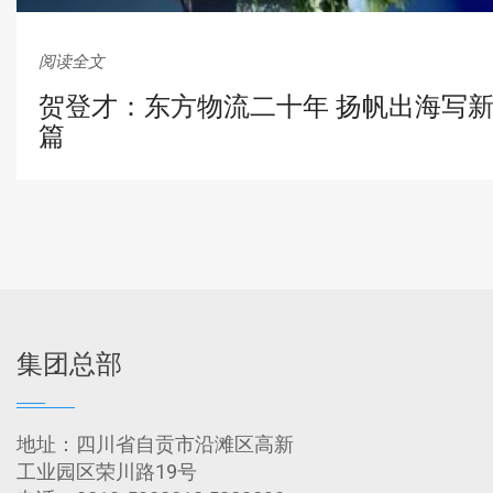
阅读全文
年 扬帆出海写新
共话发展良策 全
贡举行
集团总部
地址：四川省自贡市沿滩区高新
工业园区荣川路19号