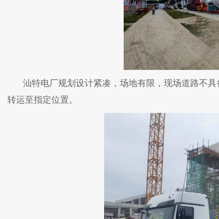
汕特电厂规划设计紧凑，场地有限，现场道路不具备
转运至指定位置。