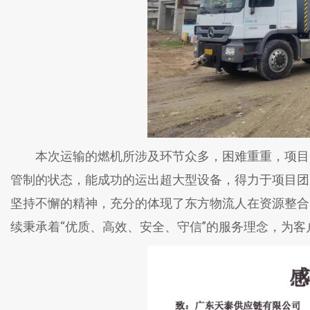
本次运输的燃机所涉及环节众多，困难重重，项目一
管制的状态，能成功的运出超大型设备，得力于项目团
坚持不懈的精神，充分的体现了东方物流人在资源整合
续秉承着“优质、高效、安全、守信”的服务理念，为