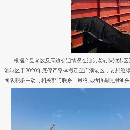
根据产品参数及周边交通情况在汕头老港珠池港区卸
池港区于2020年底停产整体搬迁至广澳港区，要想
团队积极主动与相关部门联系，最终成功协调使用汕