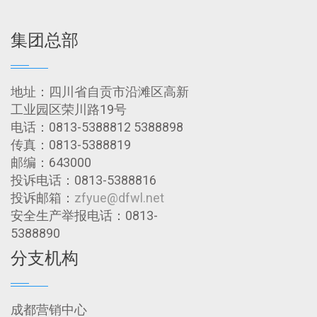
集团总部
地址：四川省自贡市沿滩区高新
工业园区荣川路19号
电话：0813-5388812 5388898
传真：0813-5388819
邮编：643000
投诉电话：0813-5388816
投诉邮箱：
zfyue@dfwl.net
安全生产举报电话：0813-
5388890
分支机构
成都营销中心