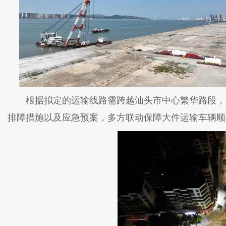
根据拟定的运输线路需跨越汕头市中心繁华路段，为
排障措施以及应急预案，多方联动保障大件运输车辆顺