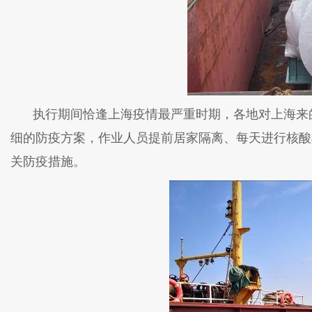
执行期间恰逢上海疫情最严重时期，各地对上海来的
细的防疫方案，作业人员提前居家隔离、每天进行核酸
关防疫措施。