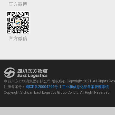
官方微博
官方微信
© 四川东方物流集团有限公司 版权所有 Copyright 2021. All Rights Rese
注册备案号：
蜀ICP备20004294号-1 工业和信息化部备案管理系统
Copyright Sichuan East Logistics Group Co.,Ltd. All Right Reserved.