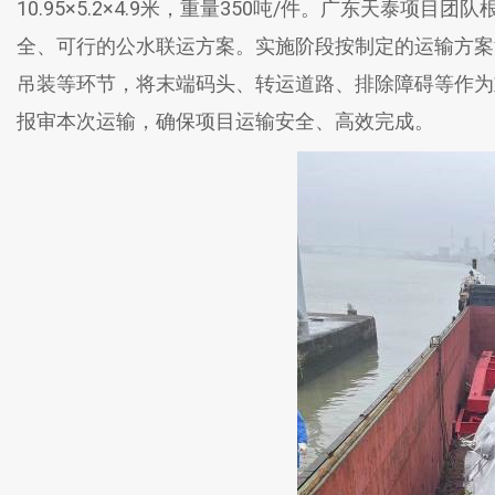
10.95×5.2×4.9米，重量350吨/件。广东天泰
全、可行的公水联运方案。实施阶段按制定的运输方案
吊装等环节，将末端码头、转运道路、排除障碍等作为
报审本次运输，确保项目运输安全、高效完成。