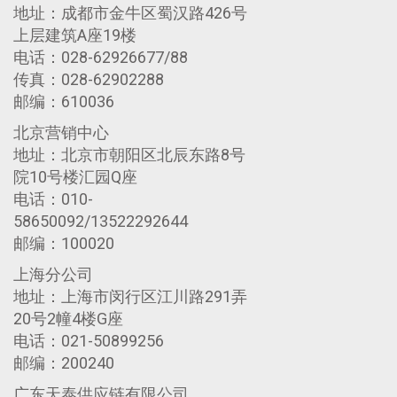
地址：成都市金牛区蜀汉路426号
上层建筑A座19楼
电话：028-62926677/88
传真：028-62902288
邮编：610036
北京营销中心
地址：北京市朝阳区北辰东路8号
院10号楼汇园Q座
电话：010-
58650092/13522292644
邮编：100020
上海分公司
地址：上海市闵行区江川路291弄
20号2幢4楼G座
电话：021-50899256
邮编：200240
广东天泰供应链有限公司