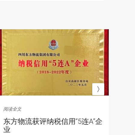
阅读全文
阅读
东方物流获评纳税信用“5连A”企
筑
业
发