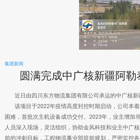
集团新闻
圆满完成中广核新疆阿勒
近日由四川东方物流集团有限公司承运的中广核新疆
该项目于2022年疫情高度封控时期启动，公司本着
困难，首批次主机设备成功交付。2023年，业主增
人员深入现场，灵活组织，协助金风科技和业主中广核
前的冲刺目标，工程物流事业部提前规划，严密监控各