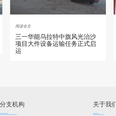
阅读全文
三一华能乌拉特中旗风光治沙
项目大件设备运输任务正式启
运
分支机构
关于我