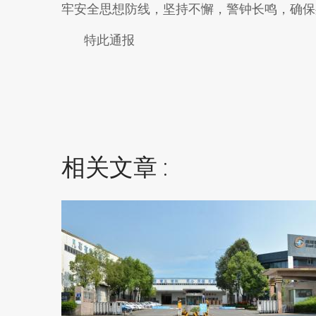
牢安全思想防线，坚持不懈，警钟长鸣，确保
特此通报
企
2025
相关文章 :