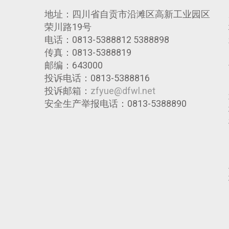
地址：四川省自贡市沿滩区高新工业园区
荣川路19号
电话：0813-5388812 5388898
传真：0813-5388819
邮编：643000
投诉电话：0813-5388816
投诉邮箱：
zfyue@dfwl.net
安全生产举报电话：0813-5388890