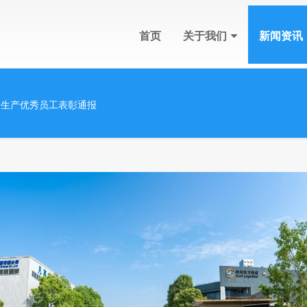
首页
关于我们
新闻资讯
安全生产优秀员工表彰通报