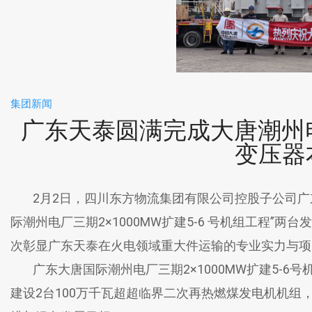
集团新闻
广东天泰圆满完成大唐潮州电
变压器
2月2日，四川东方物流集团有限公司控股子公司广东
际潮州电厂三期2×1000MW扩建5-6 号机组工程
次彰显广东天泰在火电领域重大件运输的专业实力与项
广东大唐国际潮州电厂三期2×1000MW扩建5-6
建设2台100万千瓦超超临界二次再热燃煤发电机机