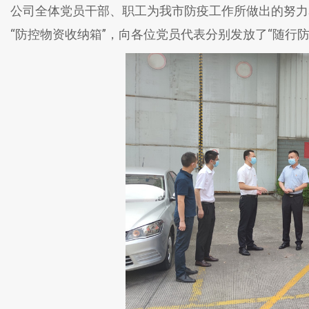
公司全体党员干部、职工为我市防疫工作所做出的努力
“防控物资收纳箱”，向各位党员代表分别发放了“随行防