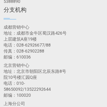
5388890
分支机构
成都营销中心
地址：成都市金牛区蜀汉路426号
上层建筑A座19楼
电话：028-62926677/88
传真：028-62902288
邮编：610036
北京营销中心
地址：北京市朝阳区北辰东路8号
院10号楼汇园Q座
电话：010-
58650092/13522292644
邮编：100020
上海分公司