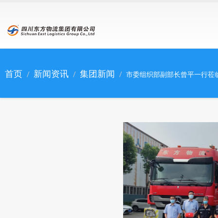
跳转到主要内容
首页
新闻资讯
集团新闻
市委组织部副部长曾平一行莅