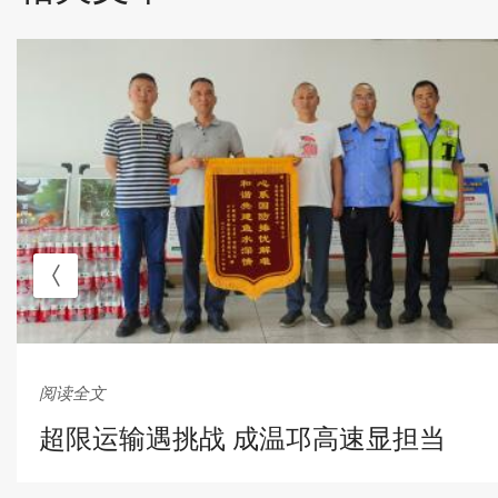
阅读全文
超限运输遇挑战 成温邛高速显担当