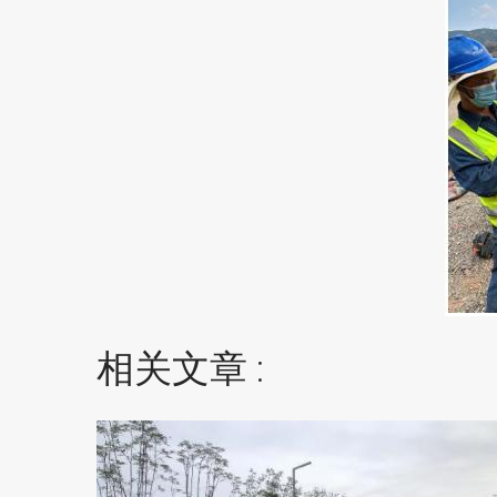
相关文章 :