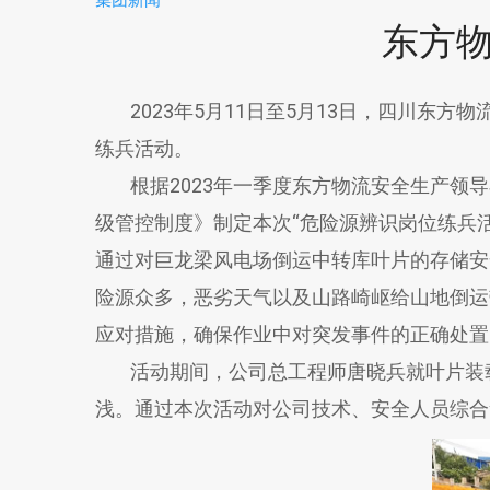
集团新闻
东方
2023年5月11日至5月13日，四川东
练兵活动。
根据2023年一季度东方物流安全生产领导
级管控制度》制定本次“危险源辨识岗位练兵
通过对巨龙梁风电场倒运中转库叶片的存储安
险源众多，恶劣天气以及山路崎岖给山地倒运
应对措施，确保作业中对突发事件的正确处置
活动期间，公司总工程师唐晓兵就叶片装载
浅。通过本次活动对公司技术、安全人员综合