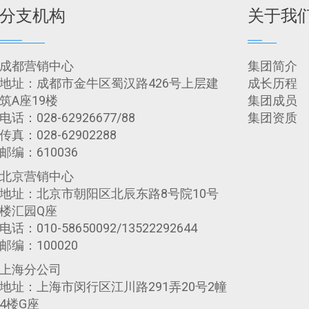
分支机构
关于我
成都营销中心
集团简介
地址：成都市金牛区蜀汉路426号上层建
成长历程
筑A座19楼
集团成员
电话：028-62926677/88
集团资质
传真：028-62902288
邮编：610036
北京营销中心
地址：北京市朝阳区北辰东路8号院10号
楼汇园Q座
电话：010-58650092/13522292644
邮编：100020
上海分公司
地址：上海市闵行区江川路291弄20号2幢
4楼G座