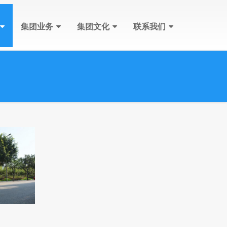
集团业务
集团文化
联系我们