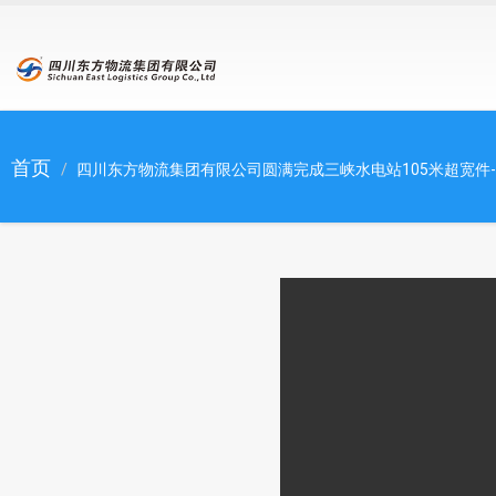
跳转到主要内容
首页
四川东方物流集团有限公司圆满完成三峡水电站105米超宽件