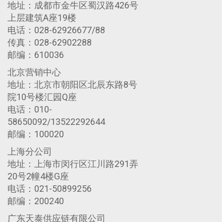
地址：成都市金牛区蜀汉路426号
上层建筑A座19楼
电话：028-62926677/88
传真：028-62902288
邮编：610036
北京营销中心
地址：北京市朝阳区北辰东路8号
院10号楼汇园Q座
电话：010-
58650092/13522292644
邮编：100020
上海分公司
地址：上海市闵行区江川路291弄
20号2幢4楼G座
电话：021-50899256
邮编：200240
广东天泰供应链有限公司