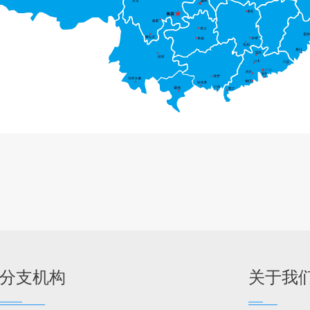
分支机构
关于我