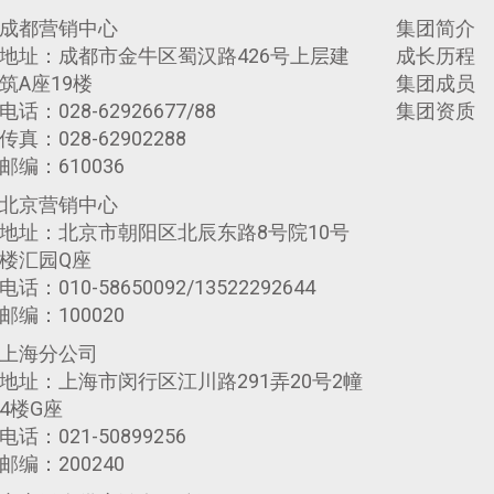
成都营销中心
集团简介
地址：成都市金牛区蜀汉路426号上层建
成长历程
筑A座19楼
集团成员
电话：028-62926677/88
集团资质
传真：028-62902288
邮编：610036
北京营销中心
地址：北京市朝阳区北辰东路8号院10号
楼汇园Q座
电话：010-58650092/13522292644
邮编：100020
上海分公司
地址：上海市闵行区江川路291弄20号2幢
4楼G座
电话：021-50899256
邮编：200240