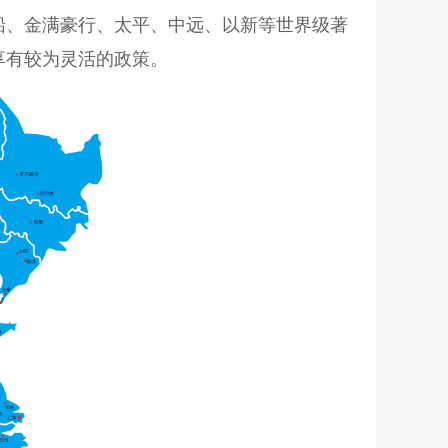
船、金满豪行、太平、中远、以新等世界级著
享有较为灵活的政策。