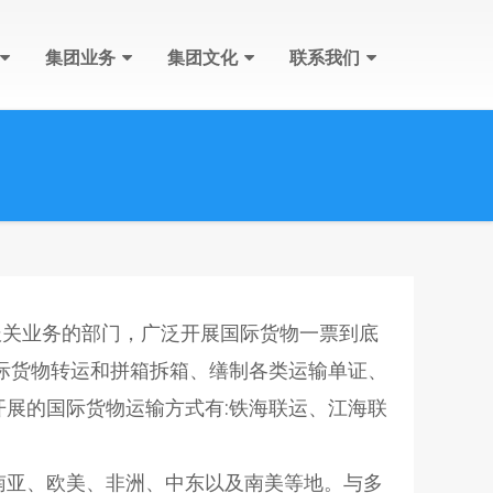
集团业务
集团文化
联系我们
关业务的部门，广泛开展国际货物一票到底
际货物转运和拼箱拆箱、缮制各类运输单证、
展的国际货物运输方式有:铁海联运、江海联
南亚、欧美、非洲、中东以及南美等地。与多